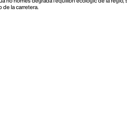
 no només degrada l'equilibri ecològic de la regió,
 de la carretera.