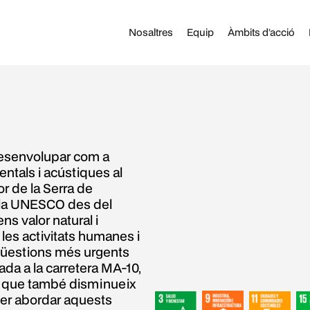
Nosaltres
Equip
Àmbits d’acció
esenvolupar com a
ntals i acústiques al
or de la Serra de
 la UNESCO des del
s valor natural i
 les activitats humanes i
s qüestions més urgents
tzada a la carretera MA-10,
ó que també disminueix
 Per abordar aquests