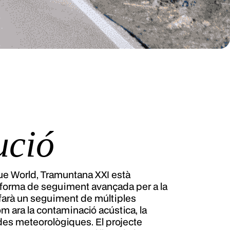
ució
ue World, Tramuntana XXI està
forma de seguiment avançada per a la
farà un seguiment de múltiples
m ara la contaminació acústica, la
dades meteorològiques. El projecte