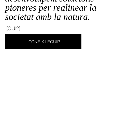
pioneres per realinear la
societat amb la natura.
[QUI?]
CONEIX L’EQUIP
[QUAN?]
ACTUA ARA