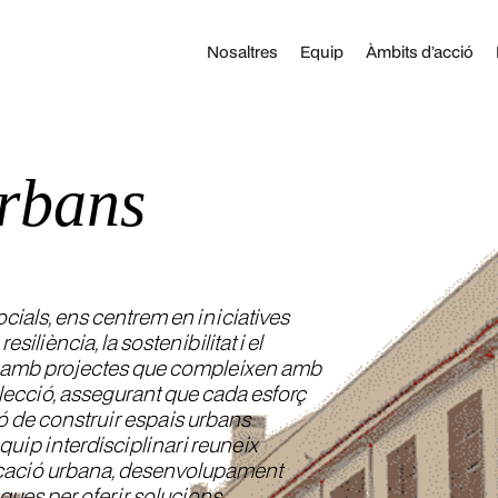
Nosaltres
Equip
Àmbits d’acció
urbans
ocials, ens centrem en iniciatives
liència, la sostenibilitat i el
m amb projectes que compleixen amb
elecció, assegurant que cada esforç
ió de construir espais urbans
quip interdisciplinari reuneix
ficació urbana, desenvolupament
iques per oferir solucions