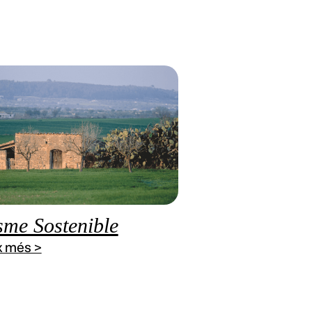
sme Sostenible
x més >