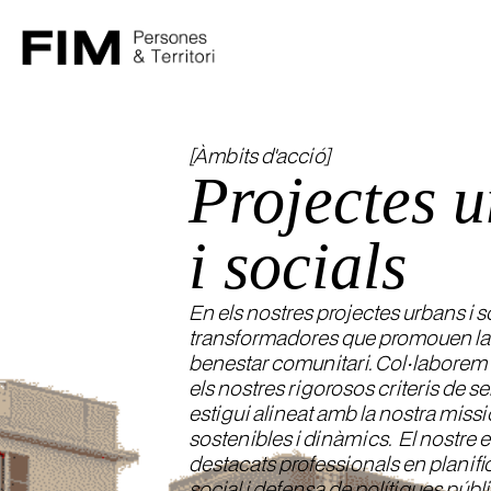
[Àmbits d'acció]
Projectes 
i socials
En els nostres projectes urbans i s
transformadores que promouen la resi
benestar comunitari. Col·labore
els nostres rigorosos criteris de s
estigui alineat amb la nostra miss
sostenibles i dinàmics. El nostre e
destacats professionals en plani
social i defensa de polítiques públ