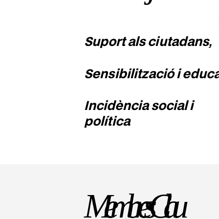
Suport als ciutadans,
Sensibilització i educa
Incidència social i
política
Membres Clau