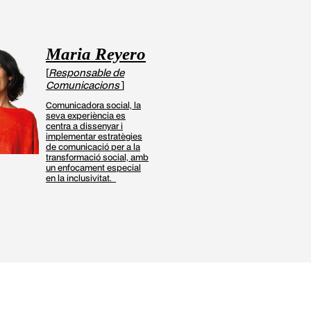
Maria Reyero
[
Responsable de
Comunicacions
]
Comunicadora social, la
seva experiència es
centra a dissenyar i
implementar estratègies
de comunicació per a la
transformació social, amb
un enfocament especial
en la inclusivitat.