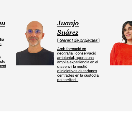
au
Juanjo
Suárez
 ha
[
Gerent de projectes
]
a
Amb formació en
geografia i conservació
s
ambiental, aporta una
cte
àmplia experiència en el
ment
disseny i la gestió
d’iniciatives ciutadanes
centrades en la custòdia
del territori.