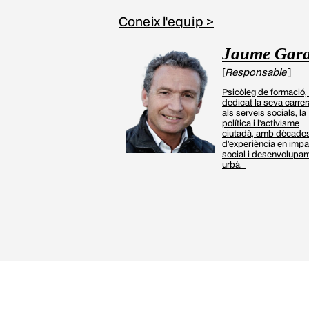
Coneix l'equip >
Jaume Gar
[
Responsable
]
Psicòleg de formació,
dedicat la seva carrer
als serveis socials, la
política i l’activisme
ciutadà, amb dècade
d’experiència en impa
social i desenvolupa
urbà.