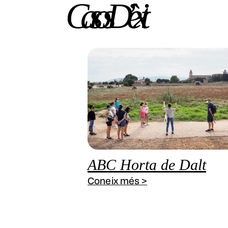
Casos D’èxit
ABC Horta de Dalt
Coneix més >